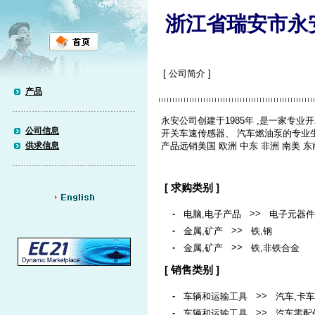
浙江省瑞安市永
[ 公司简介 ]
产品
永安公司创建于1985年 ,是一家专
公司信息
开关车速传感器、 汽车燃油泵的专业
供求信息
产品远销美国 欧洲 中东 非洲 南美 
[ 求购类别 ]
-
>>
电脑,电子产品
电子元器件
-
>>
金属,矿产
铁,钢
-
>>
金属,矿产
铁,非铁合金
[ 销售类别 ]
-
>>
车辆和运输工具
汽车,卡车
-
>>
车辆和运输工具
汽车零配